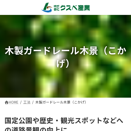
コ
ナ
ン
ビ
テ
ゲ
ン
ー
ツ
シ
へ
ョ
ス
ン
木製ガードレール木景（こか
キ
に
ッ
移
げ）
プ
動
HOME
工法
木製ガードレール木景（こかげ）
国定公園や歴史・観光スポットなどへ
の道路景観の向上に