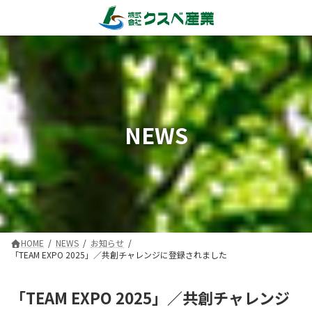
コ
ナ
ン
ビ
テ
ゲ
ン
ー
ツ
シ
へ
ョ
ス
ン
キ
に
NEWS
ッ
移
プ
動
HOME
NEWS
お知らせ
「TEAM EXPO 2025」／共創チャレンジに登録されました
「TEAM EXPO 2025」／共創チャレンジ