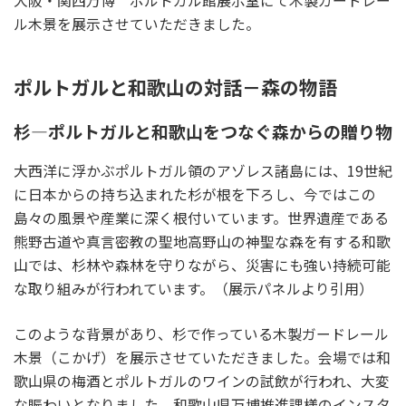
大阪・関西万博 ポルトガル館展示室にて木製ガードレー
ル木景を展示させていただきました。
ポルトガルと和歌山の対話－森の物語
杉―ポルトガルと和歌山をつなぐ森からの贈り物
大西洋に浮かぶポルトガル領のアゾレス諸島には、19世紀
に日本からの持ち込まれた杉が根を下ろし、今ではこの
島々の風景や産業に深く根付いています。世界遺産である
熊野古道や真言密教の聖地高野山の神聖な森を有する和歌
山では、杉林や森林を守りながら、災害にも強い持続可能
な取り組みが行われています。（展示パネルより引用）
このような背景があり、杉で作っている木製ガードレール
木景（こかげ）を展示させていただきました。会場では和
歌山県の梅酒とポルトガルのワインの試飲が行われ、大変
な賑わいとなりました。和歌山県万博推進課様のインスタ