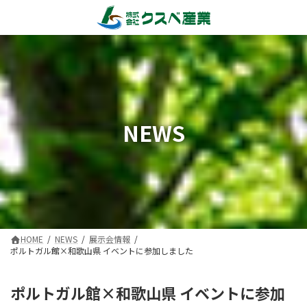
コ
ナ
ン
ビ
テ
ゲ
ン
ー
ツ
シ
へ
ョ
ス
ン
キ
に
NEWS
ッ
移
プ
動
HOME
NEWS
展示会情報
ポルトガル館×和歌山県 イベントに参加しました
ポルトガル館×和歌山県 イベントに参加